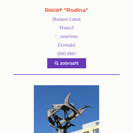
Reliéf "Rodina"
Moravec Luboš
Praha 3
neurčeno
Existující
1956-1960
zobrazit