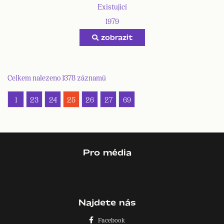
Existující
1979
zobrazit
Celkem nalezeno 1378 záznamů
1
23
24
25
26
27
69
Pro média
Najdete nás
Facebook