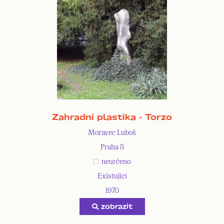
Zahradní plastika - Torzo
Moravec Luboš
Praha 5
neurčeno
Existující
1970
zobrazit