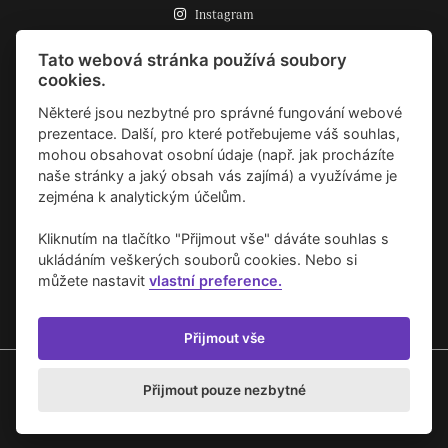
Instagram
Zásady o používání cookies
Tato webová stránka používá soubory
cookies.
Některé jsou nezbytné pro správné fungování webové
prezentace. Další, pro které potřebujeme váš souhlas,
mohou obsahovat osobní údaje (např. jak procházíte
naše stránky a jaký obsah vás zajímá) a využíváme je
zejména k analytickým účelům.
Kliknutím na tlačítko "Přijmout vše" dáváte souhlas s
ukládáním veškerých souborů cookies. Nebo si
můžete nastavit
vlastní preference.
Přijmout vše
Copyright © 2020 Umění pro město.
Přijmout pouze nezbytné
Vytvořilo studio
Akcelero.cz