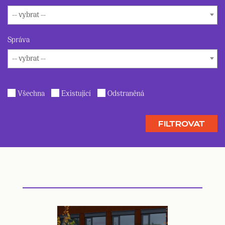
-- vybrat --
Správa
-- vybrat --
Všechna
Existující
Odstraněná
FILTROVAT