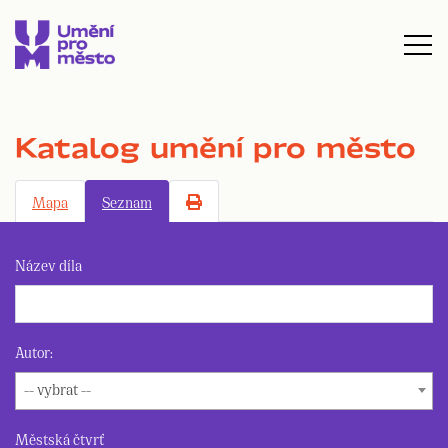
Katalog umění pro město
Mapa
Seznam
Název díla
Autor:
-- vybrat --
Městská čtvrť