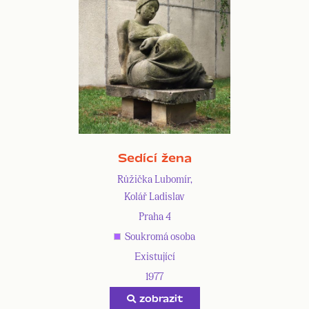
Sedící žena
Růžička Lubomír,
Kolář Ladislav
Praha 4
Soukromá osoba
Existující
1977
zobrazit