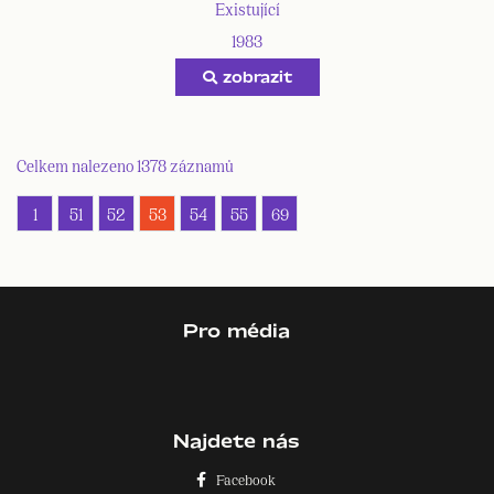
Existující
1983
zobrazit
Celkem nalezeno 1378 záznamů
1
51
52
53
54
55
69
Pro média
Najdete nás
Facebook