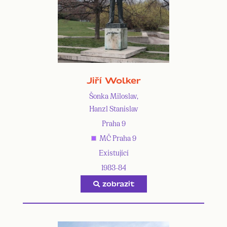
Jiří Wolker
Šonka Miloslav,
Hanzl Stanislav
Praha 9
MČ Praha 9
Existující
1983-84
zobrazit