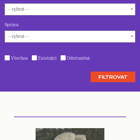
-- vybrat --
Správa
-- vybrat --
Všechna
Existující
Odstraněná
FILTROVAT