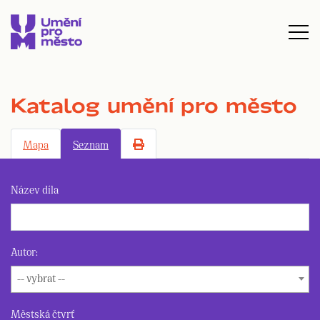
Katalog umění pro město
Mapa
Seznam
Název díla
Autor:
-- vybrat --
Městská čtvrť