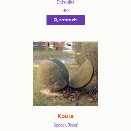
Existující
1983
zobrazit
Koule
Špaček Josef