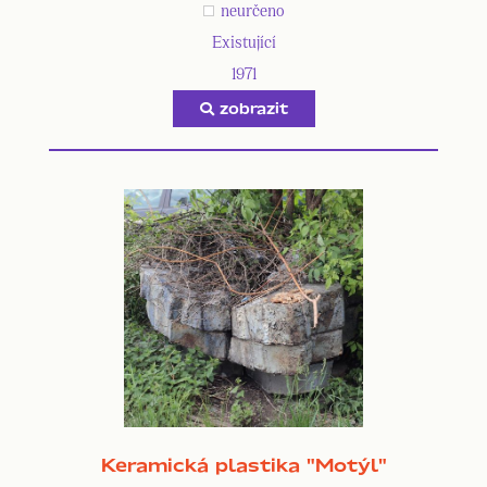
neurčeno
Existující
1971
zobrazit
Keramická plastika "Motýl"