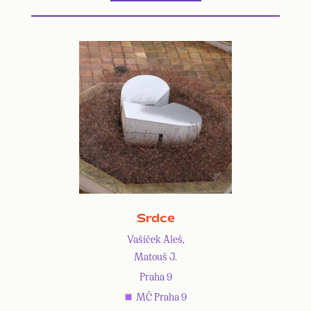
Srdce
Vašíček Aleš,
Matouš J.
Praha 9
MČ Praha 9