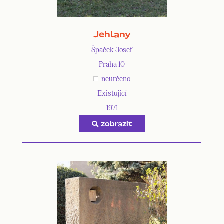
Jehlany
Špaček Josef
Praha 10
neurčeno
Existující
1971
zobrazit