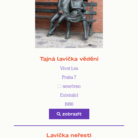
Tajná lavička vědění
Vivot Lea
Praha 7
neurčeno
Existující
1986
zobrazit
Lavička neřesti