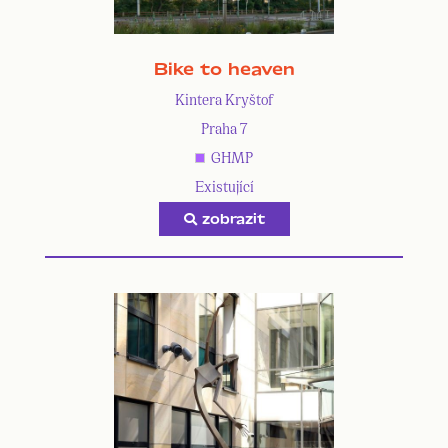
Bike to heaven
Kintera Kryštof
Praha 7
GHMP
Existující
zobrazit