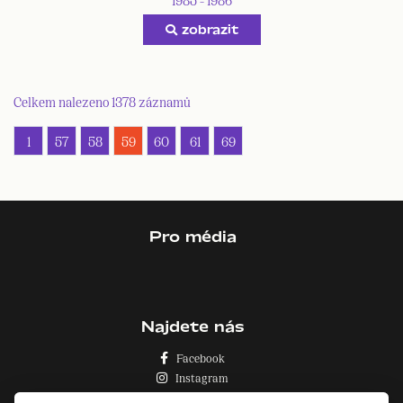
zobrazit
Celkem nalezeno 1378 záznamů
1
57
58
59
60
61
69
Pro média
Najdete nás
Facebook
Instagram
Zásady o používání cookies