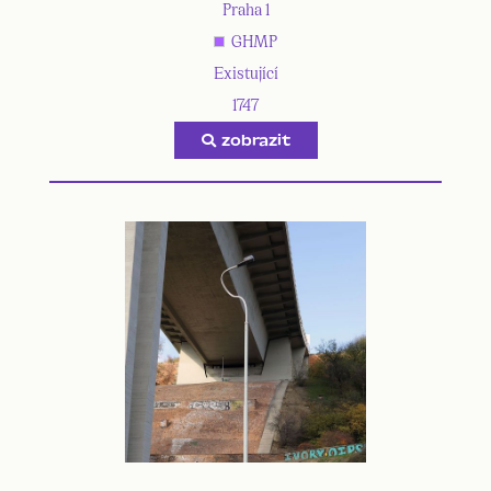
Praha 1
GHMP
Existující
1747
zobrazit