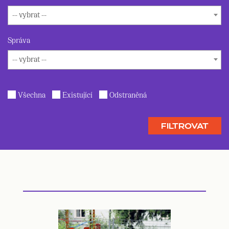
-- vybrat --
Správa
-- vybrat --
Všechna
Existující
Odstraněná
FILTROVAT