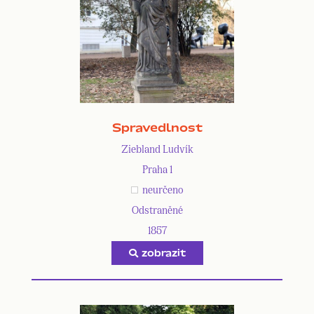
Spravedlnost
Ziebland Ludvík
Praha 1
neurčeno
Odstraněné
1857
zobrazit