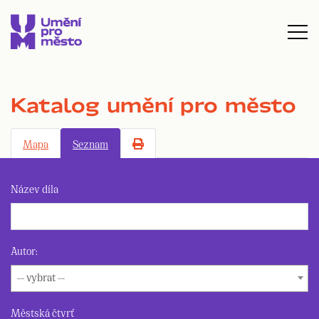
Katalog umění pro město
Mapa
Seznam
Název díla
Autor:
-- vybrat --
Městská čtvrť