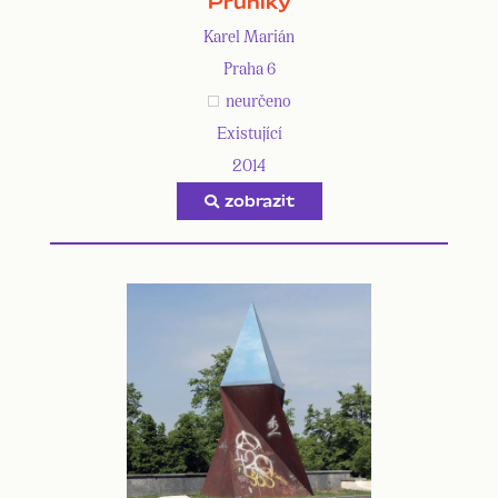
Průniky
Karel Marián
Praha 6
neurčeno
Existující
2014
zobrazit