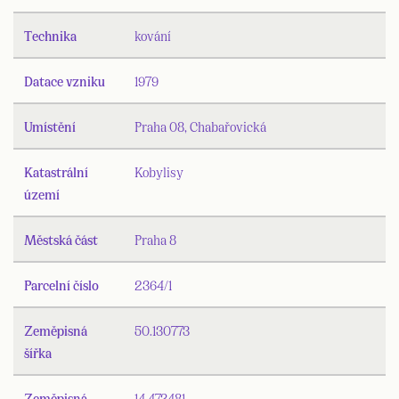
Technika
kování
Datace vzniku
1979
Umístění
Praha 08, Chabařovická
Katastrální
Kobylisy
území
Městská část
Praha 8
Parcelní číslo
2364/1
Zeměpisná
50.130773
šířka
Zeměpisná
14.473481