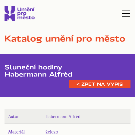
Katalog umění pro město
Sluneční hodiny
Habermann Alfréd
< ZPĚT NA VÝPIS
Autor
Habermann Alfréd
Materiál
železo