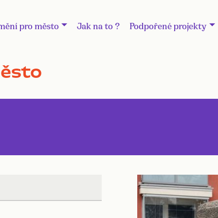
mění pro město
Jak na to ?
Podpořené projekty
město