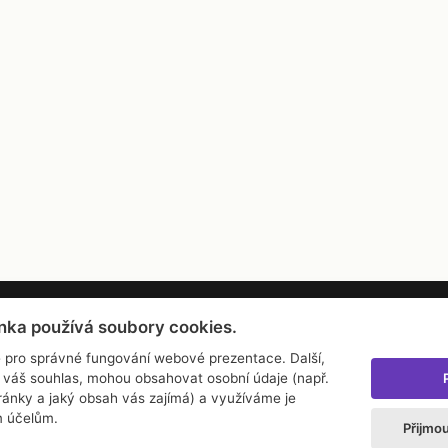
nka používá soubory cookies.
 média
Najdete nás
 pro správné fungování webové prezentace. Další,
Facebook
 váš souhlas, mohou obsahovat osobní údaje (např.
Instagram
tránky a jaký obsah vás zajímá) a využíváme je
m účelům.
Zásady o používání cookies
Přijmo