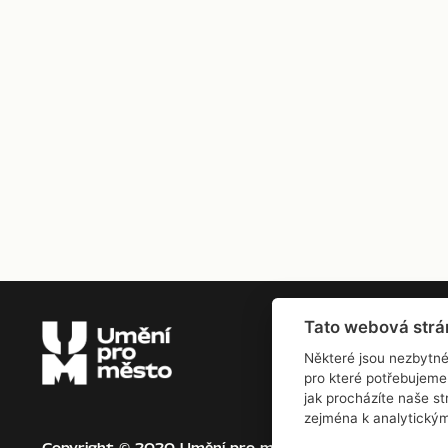
Tato webová strá
Pro
Některé jsou nezbytné
pro které potřebujeme
jak procházíte naše s
zejména k analytický
Copyright © 2020 Umění pro město.