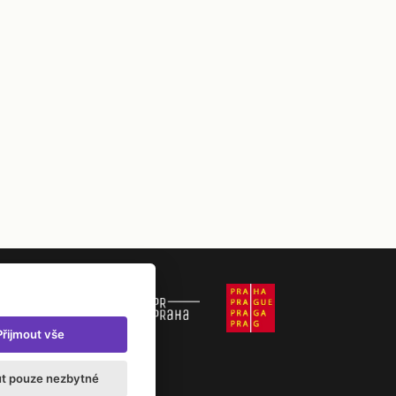
Přijmout vše
ut pouze nezbytné