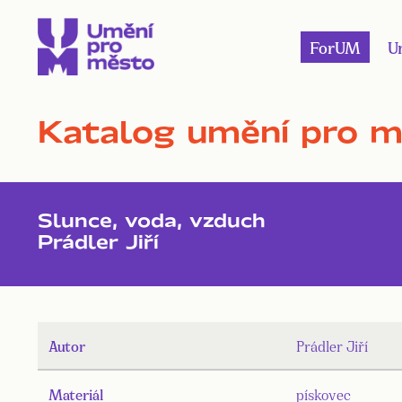
ForUM
U
Katalog umění pro 
Slunce, voda, vzduch
Prádler Jiří
Autor
Prádler Jiří
Materiál
pískovec