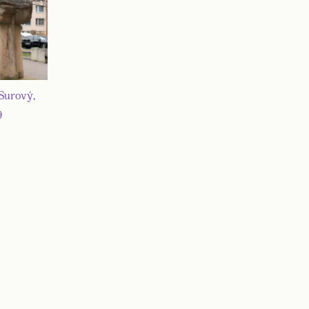
Surový,
9