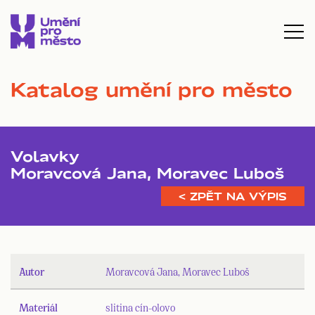
Katalog umění pro město
Volavky
Moravcová Jana, Moravec Luboš
< ZPĚT NA VÝPIS
Autor
Moravcová Jana, Moravec Luboš
Materiál
slitina cín-olovo