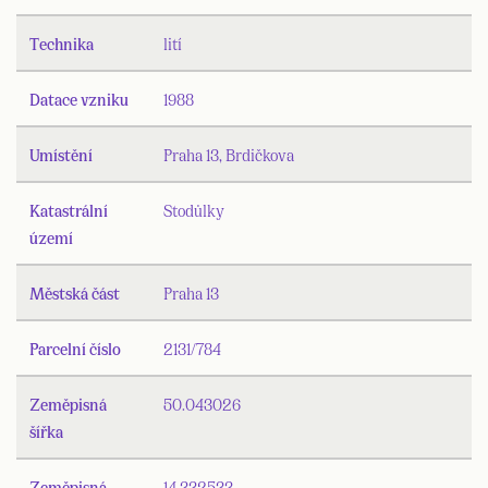
Technika
lití
Datace vzniku
1988
Umístění
Praha 13, Brdičkova
Katastrální
Stodůlky
území
Městská část
Praha 13
Parcelní číslo
2131/784
Zeměpisná
50.043026
šířka
Zeměpisná
14.332533