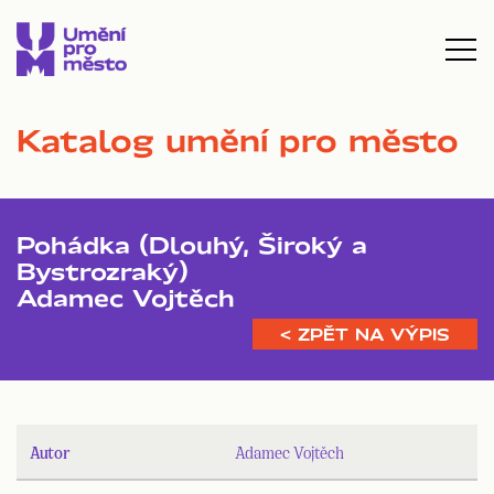
Katalog umění pro město
Pohádka (Dlouhý, Široký a
Bystrozraký)
Adamec Vojtěch
< ZPĚT NA VÝPIS
Autor
Adamec Vojtěch