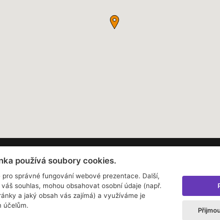
nka používá soubory cookies.
 média
Najdete nás
 pro správné fungování webové prezentace. Další,
Facebook
 váš souhlas, mohou obsahovat osobní údaje (např.
Instagram
tránky a jaký obsah vás zajímá) a využíváme je
m účelům.
Zásady o používání cookies
Přijmo