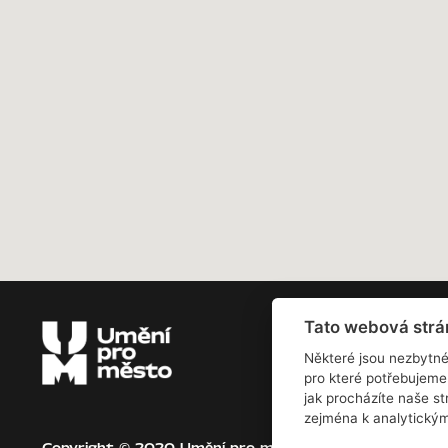
Tato webová strá
Pro
Některé jsou nezbytné
pro které potřebujeme
jak procházíte naše s
zejména k analytický
Copyright © 2020 Umění pro město.