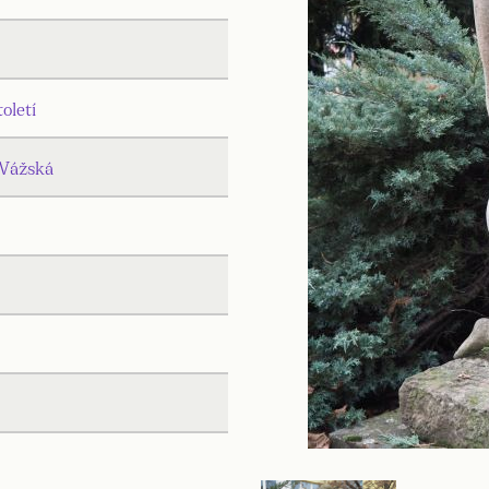
toletí
 Vážská