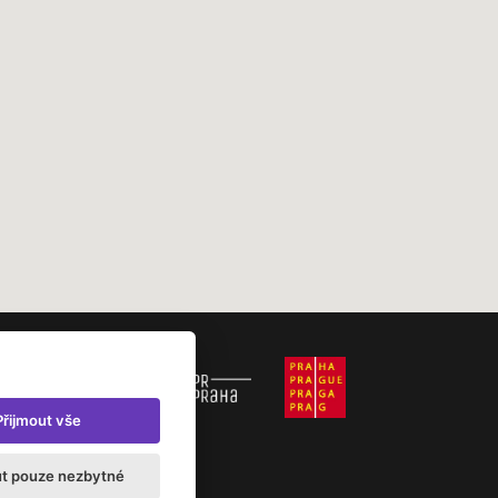
Přijmout vše
ut pouze nezbytné