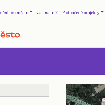
mění pro město
Jak na to ?
Podpořené projekty
město