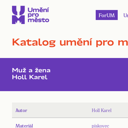
ForUM
U
Katalog umění pro 
Muž a žena
Holl Karel
Autor
Holl Karel
Materiál
pískovec