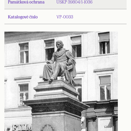
Památková ochrana
ÚSKP 39804/1-1036
Katalogové číslo
VP-0033