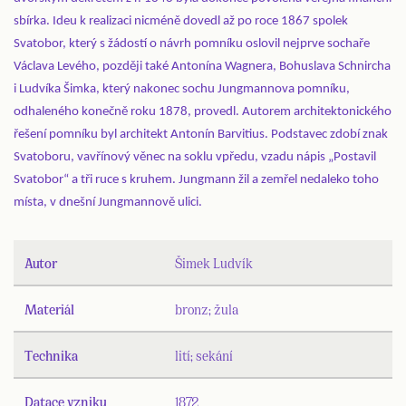
sbírka. Ideu k realizaci nicméně dovedl až po roce 1867 spolek
Svatobor, který s žádostí o návrh pomníku oslovil nejprve sochaře
Václava Levého, později také Antonína Wagnera, Bohuslava Schnircha
i Ludvíka Šimka, který nakonec sochu Jungmannova pomníku,
odhaleného konečně roku 1878, provedl. Autorem architektonického
řešení pomníku byl architekt Antonín Barvitius. Podstavec zdobí znak
Svatoboru, vavřínový věnec na soklu vpředu, vzadu nápis „Postavil
Svatobor“ a tři ruce s kruhem. Jungmann žil a zemřel nedaleko toho
místa, v dnešní Jungmannově ulici.
Autor
Šimek Ludvík
Materiál
bronz; žula
Technika
lití; sekání
Datace vzniku
1872