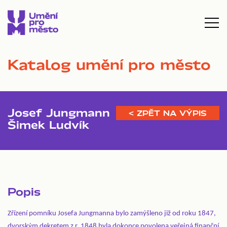
Katalog umění pro město
Josef Jungmann
< ZPĚT NA VÝPIS
Šimek Ludvík
Popis
Zřízení pomníku Josefa Jungmanna bylo zamýšleno již od roku 1847,
dvorským dekretem z r. 1848 byla dokonce povolena veřejná finanční