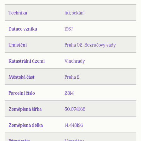
Technika
lití; sekání
Datace vzniku
1967
Umístění
Praha 02, Bezručovy sady
Katastrální území
Vinohrady
Městská část
Praha 2
Parcelní číslo
2814
Zeměpisná šířka
50.074668
Zeměpisná délka
14.448196
Přemístění
Nezadáno