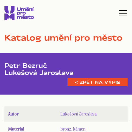
Katalog umění pro město
Petr Bezruč
Lukešová Jaroslava
< ZPĚT NA VÝPIS
Autor
Lukešová Jaroslava
Materiál
bronz; kámen