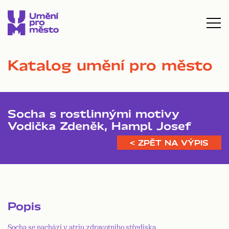
Katalog umění pro město
Socha s rostlinnými motivy
Vodička Zdeněk, Hampl Josef
< ZPĚT NA VÝPIS
Popis
Socha se nachází v atriu zdravotního střediska.