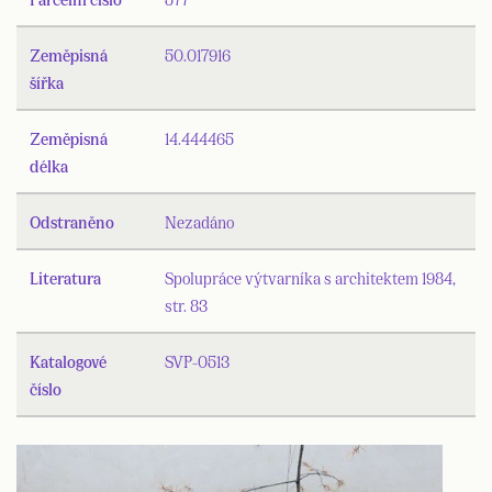
Zeměpisná
50.017916
šířka
Zeměpisná
14.444465
délka
Odstraněno
Nezadáno
Literatura
Spolupráce výtvarníka s architektem 1984,
str. 83
Katalogové
SVP-0513
číslo