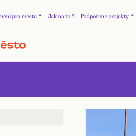
mění pro město
Jak na to ?
Podpořené projekty
město