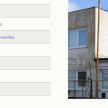
tí
ovatelská