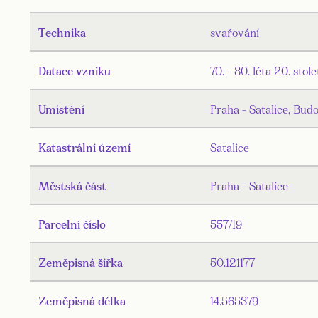
Technika
svařování
Datace vzniku
70. - 80. léta 20. stole
Umístění
Praha - Satalice, Bud
Katastrální území
Satalice
Městská část
Praha - Satalice
Parcelní číslo
557/19
Zeměpisná šířka
50.121177
Zeměpisná délka
14.565379