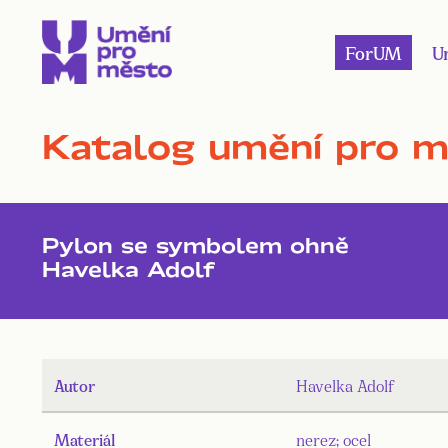
ForUM
U
Katalog umění pro 
Pylon se symbolem ohně
Havelka Adolf
Autor
Havelka Adolf
Materiál
nerez; ocel