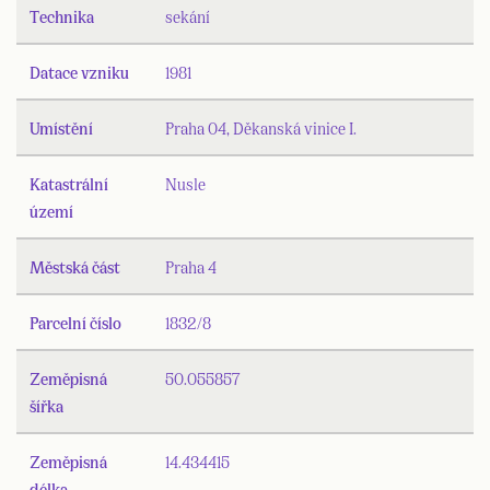
Technika
sekání
Datace vzniku
1981
Umístění
Praha 04, Děkanská vinice I.
Katastrální
Nusle
území
Městská část
Praha 4
Parcelní číslo
1832/8
Zeměpisná
50.055857
šířka
Zeměpisná
14.434415
délka