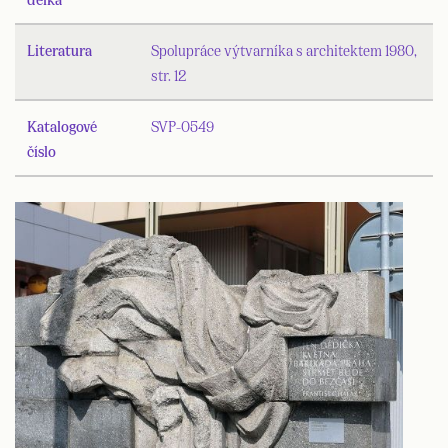
Literatura
Spolupráce výtvarníka s architektem 1980,
str. 12
Katalogové
SVP-0549
číslo