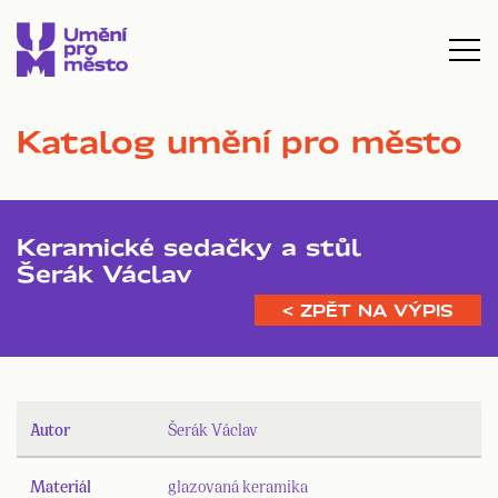
Katalog umění pro město
Keramické sedačky a stůl
Šerák Václav
< ZPĚT NA VÝPIS
Autor
Šerák Václav
Materiál
glazovaná keramika