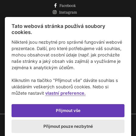
Facebook
Instagram
Zásady o používání cookies
Tato webová stránka používá soubory
cookies.
Některé jsou nezbytné pro správné fungování webové
prezentace. Další, pro které potřebujeme váš souhlas,
mohou obsahovat osobní údaje (např. jak procházíte
naše stránky a jaký obsah vás zajímá) a využíváme je
zejména k analytickým účelům.
Kliknutím na tlačítko "Přijmout vše" dáváte souhlas s
ukládáním veškerých souborů cookies. Nebo si
můžete nastavit
vlastní preference.
Přijmout vše
Copyright © 2020 Umění pro město.
Přijmout pouze nezbytné
Vytvořilo studio
Akcelero.cz