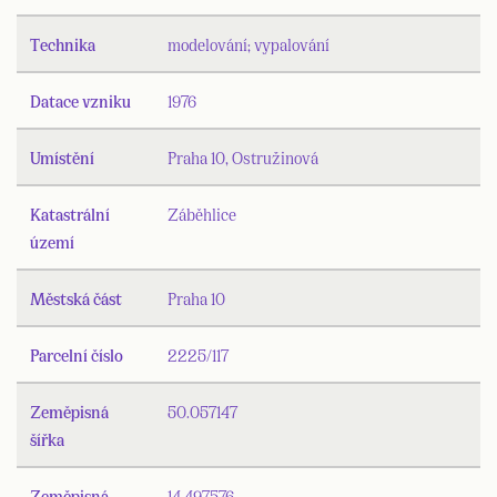
Technika
modelování; vypalování
Datace vzniku
1976
Umístění
Praha 10, Ostružinová
Katastrální
Záběhlice
území
Městská část
Praha 10
Parcelní číslo
2225/117
Zeměpisná
50.057147
šířka
Zeměpisná
14.497576