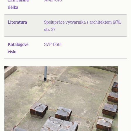
délka
Literatura
Spolupráce výtvarníka s architektem 1976,
str. 37
Katalogové
SVP-0561
číslo