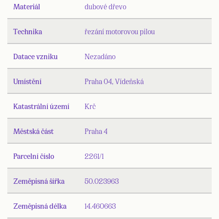
Materiál
dubové dřevo
Technika
řezání motorovou pilou
Datace vzniku
Nezadáno
Umístění
Praha 04, Vídeňská
Katastrální území
Krč
Městská část
Praha 4
Parcelní číslo
2261/1
Zeměpisná šířka
50.023963
Zeměpisná délka
14.460663