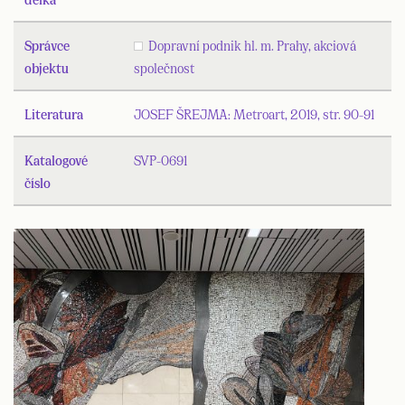
Správce
Dopravní podnik hl. m. Prahy, akciová
objektu
společnost
Literatura
JOSEF ŠREJMA: Metroart, 2019, str. 90-91
Katalogové
SVP-0691
číslo