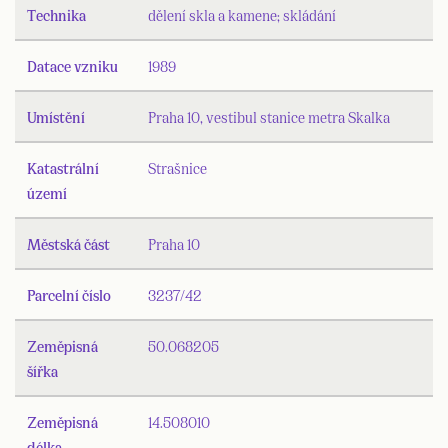
Technika
dělení skla a kamene; skládání
Datace vzniku
1989
Umístění
Praha 10, vestibul stanice metra Skalka
Katastrální
Strašnice
území
Městská část
Praha 10
Parcelní číslo
3237/42
Zeměpisná
50.068205
šířka
Zeměpisná
14.508010
délka