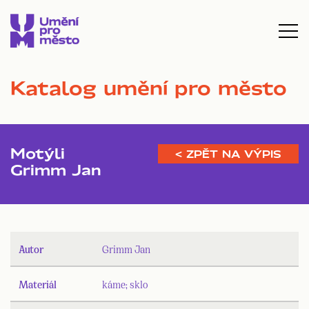
Katalog umění pro město
Motýli
< ZPĚT NA VÝPIS
Grimm Jan
Autor
Grimm Jan
Materiál
káme; sklo