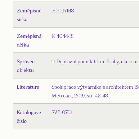
Zeměpisná
50.097163
šířka
Zeměpisná
14.404448
délka
Správce
Dopravní podnik hl. m. Prahy, akciová
objektu
Literatura
Spolupráce výtvarníka s architektem 1
Metroart, 2019, str. 42-43
Katalogové
SVP-0701
číslo