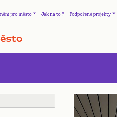
mění pro město
Jak na to ?
Podpořené projekty
město