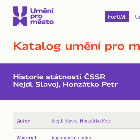
ForUM
U
Katalog umění pro 
Historie státnosti ČSSR
Nejdl Slavoj, Honzátko Petr
Autor
Nejdl Slavoj, Honzátko Petr
Materiál
kopaninská opuka