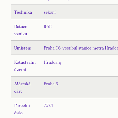
Technika
sekání
Datace
1978
vzniku
Umístění
Praha 06, vestibul stanice metra Hradč
Katastrální
Hradčany
území
Městská
Praha 6
část
Parcelní
757/1
číslo