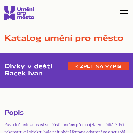
Katalog umění pro město
Dívky v dešti
< ZPĚT NA VÝPIS
Racek Ivan
Popis
Původně bylo sousoší součástí fontány před objektem učiliště. Při
rekonstrukci objektu byla nefunkční fontána odstraněna a sousoší