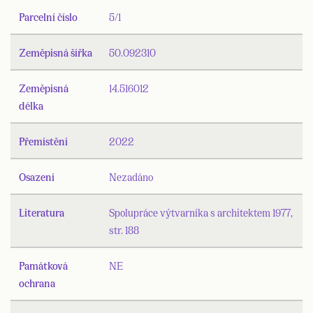
Parcelní číslo
5/1
Zeměpisná šířka
50.092310
Zeměpisná
14.516012
délka
Přemístění
2022
Osazení
Nezadáno
Literatura
Spolupráce výtvarníka s architektem 1977,
str. 188
Památková
NE
ochrana