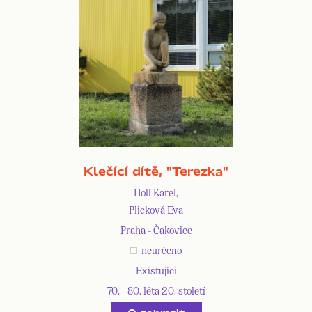
Klečící dítě, "Terezka"
Holl Karel,
Plicková Eva
Praha - Čakovice
neurčeno
Existující
70. - 80. léta 20. století