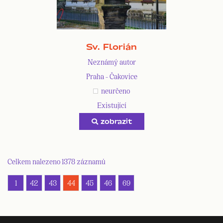
Sv. Florián
Neznámý autor
Praha - Čakovice
neurčeno
Existující
zobrazit
Celkem nalezeno 1378 záznamů
1
42
43
44
45
46
69