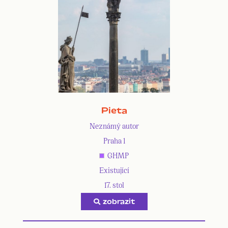
Pieta
Neznámý autor
Praha 1
GHMP
Existující
17. stol
zobrazit