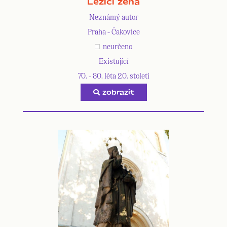
Ležící žena
Neznámý autor
Praha - Čakovice
neurčeno
Existující
70. - 80. léta 20. století
zobrazit