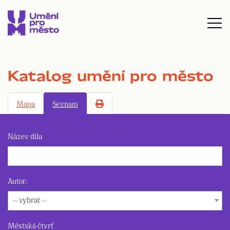
Katalog umění pro město
Mapa
Seznam
Název díla
Autor:
-- vybrat --
Městská čtvrť