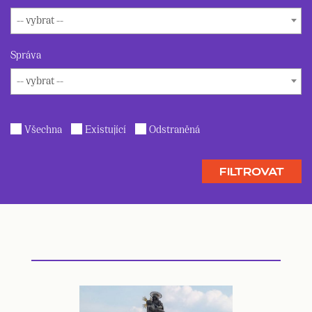
-- vybrat --
Správa
-- vybrat --
Všechna
Existující
Odstraněná
FILTROVAT