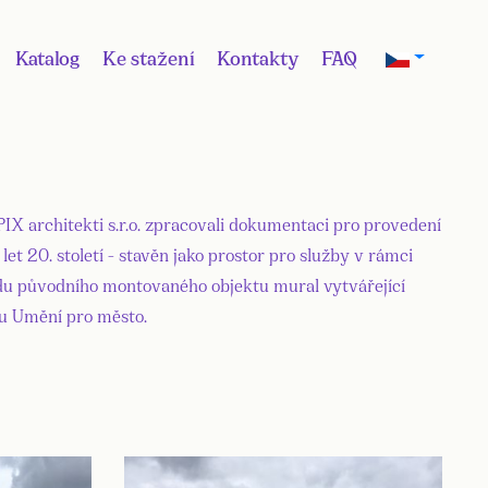
Katalog
Ke stažení
Kontakty
FAQ
IX architekti s.r.o. zpracovali dokumentaci pro provedení
et 20. století - stavěn jako prostor pro služby v rámci
sádu původního montovaného objektu mural vytvářející
mu Umění pro město.