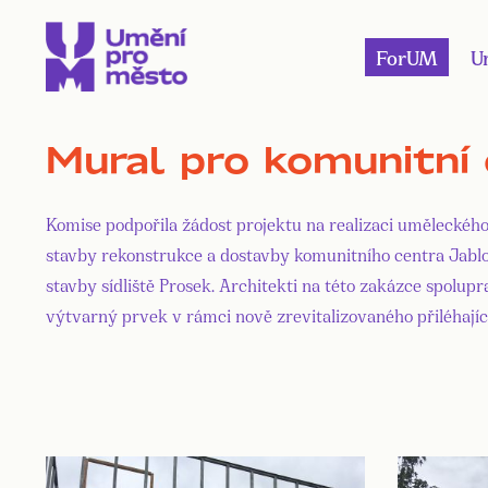
ForUM
U
Mural pro komunitní
Komise podpořila žádost projektu na realizaci uměleckého
stavby rekonstrukce a dostavby komunitního centra Jablonec
stavby sídliště Prosek. Architekti na této zakázce spol
výtvarný prvek v rámci nově zrevitalizovaného přiléhají