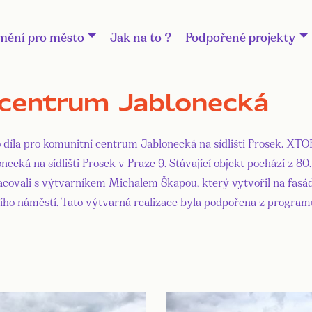
mění pro město
Jak na to ?
Podpořené projekty
 centrum Jablonecká
 díla pro komunitní centrum Jablonecká na sídlišti Prosek. XTOP
ká na sídlišti Prosek v Praze 9. Stávající objekt pochází z 80. l
upracovali s výtvarníkem Michalem Škapou, který vytvořil na fa
cího náměstí. Tato výtvarná realizace byla podpořena z progra