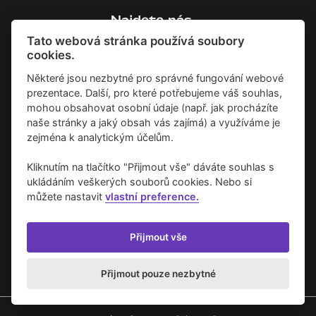
Najdete nás
Tato webová stránka používá soubory
Facebook
cookies.
Instagram
Zásady o používání cookies
Některé jsou nezbytné pro správné fungování webové
prezentace. Další, pro které potřebujeme váš souhlas,
mohou obsahovat osobní údaje (např. jak procházíte
naše stránky a jaký obsah vás zajímá) a využíváme je
zejména k analytickým účelům.
Kliknutím na tlačítko "Přijmout vše" dáváte souhlas s
ukládáním veškerých souborů cookies. Nebo si
můžete nastavit
vlastní preference.
Přijmout vše
Přijmout pouze nezbytné