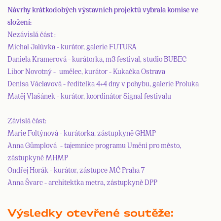
Návrhy krátkodobých výstavních projektů vybrala komise ve
složení:
Nezávislá část :
Michal Jalůvka - kurátor, galerie FUTURA
Daniela Kramerová - kurátorka, m3 festival, studio BUBEC
Libor Novotný - umělec, kurátor - Kukačka Ostrava
Denisa Václavová - ředitelka 4+4 dny v pohybu, galerie Proluka
Matěj Vlašánek - kurátor, koordinátor Signal festivalu
Závislá část:
Marie Foltýnová - kurátorka, zástupkyně GHMP
Anna Gümplová - tajemnice programu Umění pro město,
zástupkyně MHMP
Ondřej Horák - kurátor, zástupce MČ Praha 7
Anna Švarc - architektka metra, zástupkyně DPP
Výsledky otevřené soutěže: